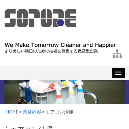
ナ
ビ
ゲ
ー
シ
ョ
HOME
>
業務内容
>
エアコン清掃
ン