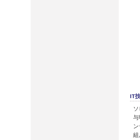
IT
ソ
与
ン
組