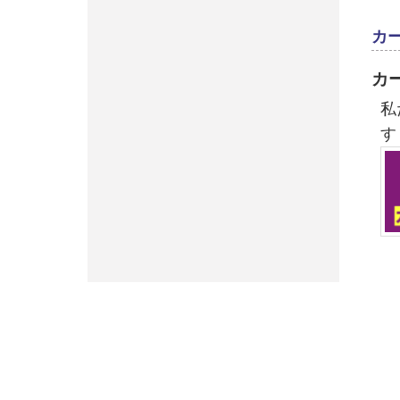
カ
カ
私
す