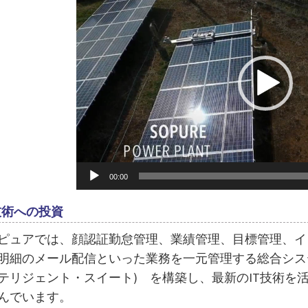
画
プ
レ
ー
ヤ
ー
00:00
技術への投資
ピュアでは、顔認証勤怠管理、業績管理、目標管理、イ
明細のメール配信といった業務を一元管理する総合システム Sopure
テリジェント・スイート) を構築し、最新のIT技術を
んでいます。